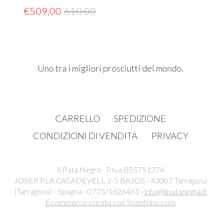
€
509,00
610,00
Uno tra i migliori prosciutti del mondo.
CARRELLO
SPEDIZIONE
CONDIZIONI DI VENDITA
PRIVACY
Il Pata Negra - P.Iva B55751374
JOSEP PLA CASADEVELL 3-5 BAJOS - 43007 Tarragona
(Tarragona) - Spagna - 0775/1626461 -
info@ilpatanegra.it
Ecommerce creato con
Scontrino.com