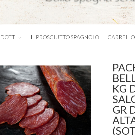
DOTTI
IL PROSCIUTTO SPAGNOLO
CARRELLO
PACK
BELL
KG D
SAL
GR 
ALT
(SO