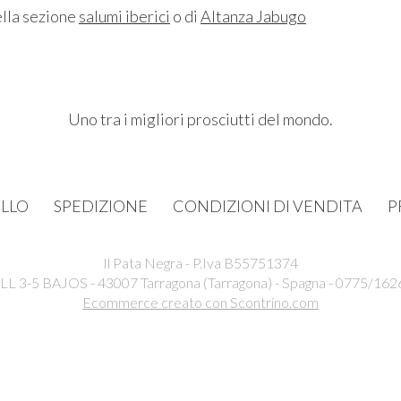
ella sezione
salumi iberici
o di
Altanza Jabugo
Uno tra i migliori prosciutti del mondo.
LLO
SPEDIZIONE
CONDIZIONI DI VENDITA
P
Il Pata Negra - P.Iva B55751374
3-5 BAJOS - 43007 Tarragona (Tarragona) - Spagna - 0775/162
Ecommerce creato con
Scontrino.com