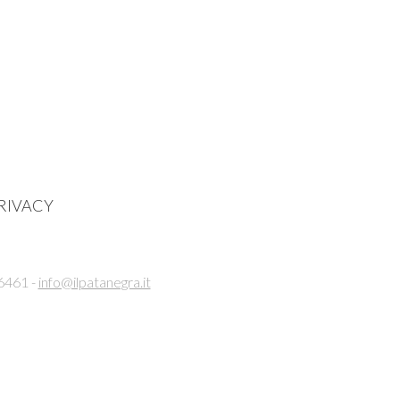
RIVACY
6461 -
info@ilpatanegra.it