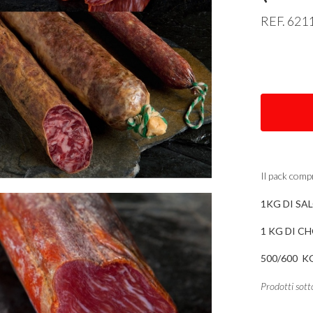
REF
. 621
Il pack comp
1KG DI SA
1 KG DI C
500/600 K
Prodotti sott