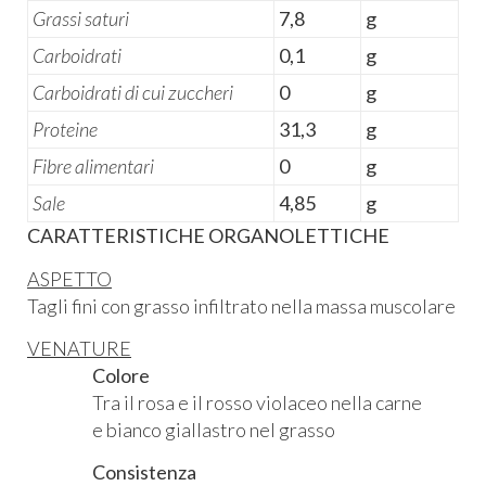
Grassi saturi
7,8
g
Carboidrati
0,1
g
Carboidrati di cui zuccheri
0
g
Proteine
31,3
g
Fibre alimentari
0
g
Sale
4,85
g
CARATTERISTICHE ORGANOLETTICHE
ASPETTO
Tagli fini con grasso infiltrato nella massa muscolare
VENATURE
Colore
Tra il rosa e il rosso violaceo nella carne
e bianco giallastro nel grasso
Consistenza