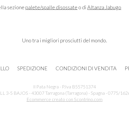
ella sezione
palete/spalle disossate
o di
Altanza Jabugo
Uno tra i migliori prosciutti del mondo.
LLO
SPEDIZIONE
CONDIZIONI DI VENDITA
P
Il Pata Negra - P.Iva B55751374
3-5 BAJOS - 43007 Tarragona (Tarragona) - Spagna - 0775/162
Ecommerce creato con
Scontrino.com