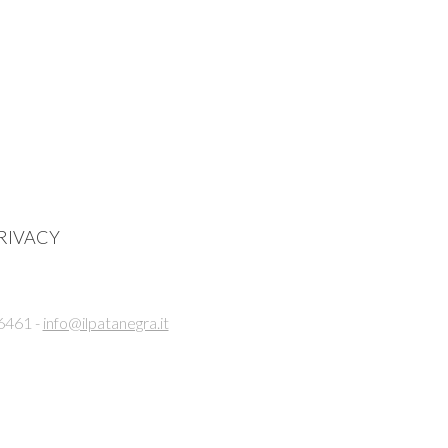
RIVACY
6461 -
info@ilpatanegra.it