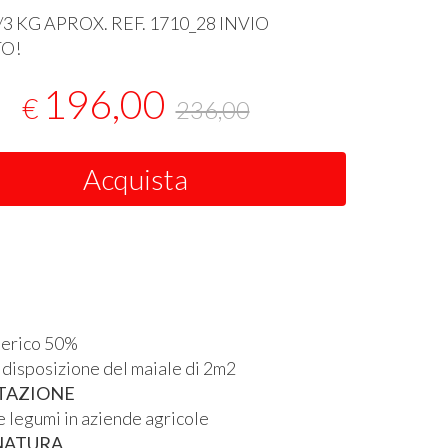
/3 KG
APROX
.
REF
. 1710_28
INVIO
TO
!
196,00
€
236,00
Acquista
berico 50%
 disposizione del maiale di 2m2
TAZIONE
 legumi in aziende agricole
NATURA