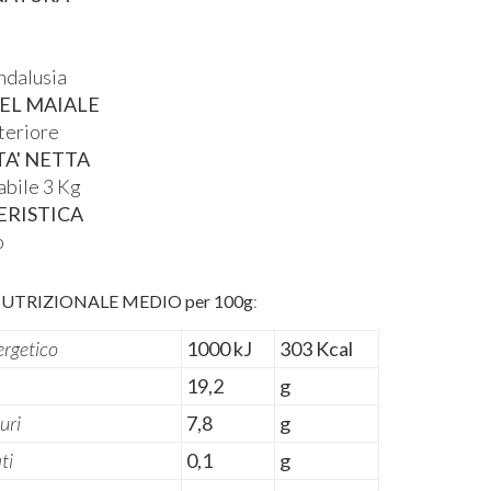
E
ndalusia
EL MAIALE
teriore
A' NETTA
abile 3 Kg
ERISTICA
o
UTRIZIONALE MEDIO per 100g
:
ergetico
1000 kJ
303 Kcal
19,2
g
turi
7,8
g
ti
0,1
g