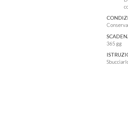
con pro
CONDIZ
Conservar
SCADEN
365 gg
ISTRUZI
Sbucciarl