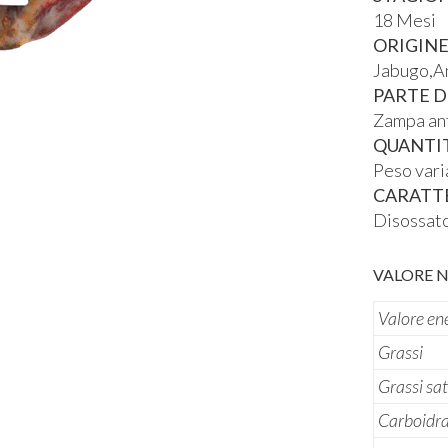
18 Mesi
ORIGIN
Jabugo,A
PARTE D
Zampa an
QUANTIT
Peso vari
CARATT
Disossat
VALORE N
Valore en
Grassi
Grassi sa
Carboidra