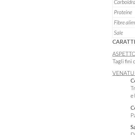
Carboidrat
Proteine
Fibre ali
Sale
CARATT
ASPETT
Tagli fini
VENATU
C
Tra il r
e bianc
Co
Pasta 
S
Delicat