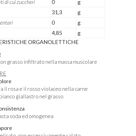
i di cui zuccheri
0
g
31,3
g
mentari
0
g
4,85
g
ERISTICHE ORGANOLETTICHE
O
 con grasso infiltrato nella massa muscolare
RE
olore
osa e il rosso violaceo nella carne
o giallastro nel grasso
nsistenza
soda ed omogenea
apore
o, non eccessivamente salato,