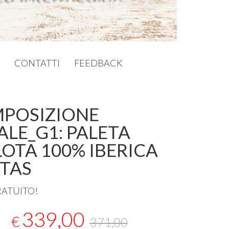
CONTATTI
FEEDBACK
POSIZIONE
ALE_G1: PALETA
LOTA 100% IBERICA
OTAS
RATUITO
!
339,00
€
371,00