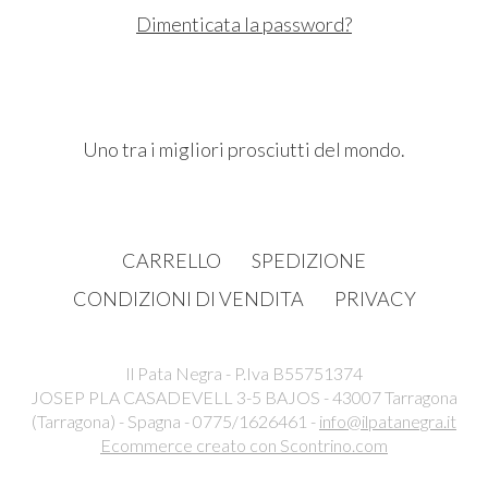
Dimenticata la password?
Uno tra i migliori prosciutti del mondo.
CARRELLO
SPEDIZIONE
CONDIZIONI DI VENDITA
PRIVACY
Il Pata Negra - P.Iva B55751374
JOSEP PLA CASADEVELL 3-5 BAJOS - 43007 Tarragona
(Tarragona) - Spagna - 0775/1626461 -
info@ilpatanegra.it
Ecommerce creato con
Scontrino.com