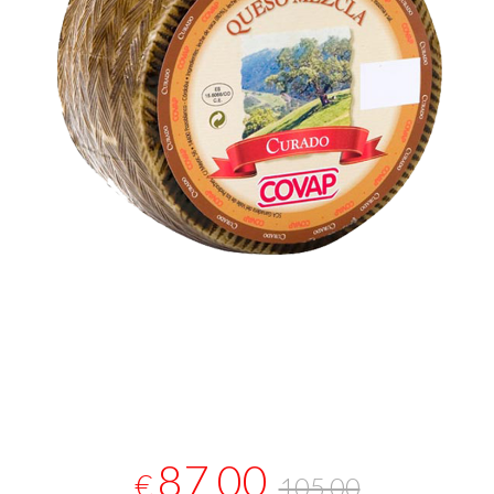
87,00
€
105,00