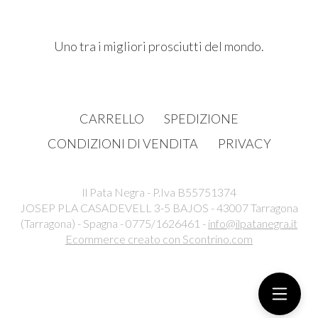
Uno tra i migliori prosciutti del mondo.
CARRELLO
SPEDIZIONE
CONDIZIONI DI VENDITA
PRIVACY
Il Pata Negra - P.Iva B55751374
JOSEP PLA CASADEVELL 3-5 BAJOS - 43007 Tarragona
(Tarragona) - Spagna - 0775/1626461 -
info@ilpatanegra.it
Ecommerce creato con
Scontrino.com